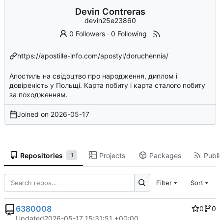
Devin Contreras
devin25e23860
0 Followers
·
0 Following
https://apostille-info.com/apostyl/doruchennia/
Апостиль на свідоцтво про народження, диплом і
довіреність у Польщі. Карта побиту і карта сталого побиту
за походженням.
Joined on
2026-05-17
Repositories
Projects
Packages
Publi
1
Filter
Sort
6380008
0
0
Updated
2026-05-17 15:31:51 +00:00