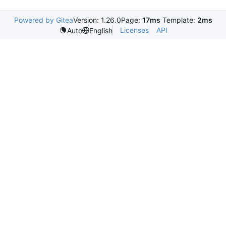
Powered by Gitea
Version: 1.26.0
Page:
17ms
Template:
2ms
Licenses
API
Auto
English