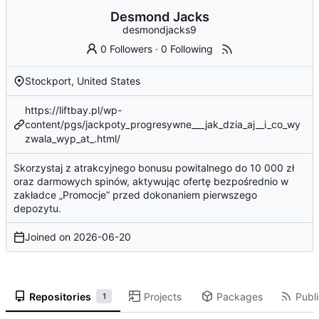
Desmond Jacks
desmondjacks9
0 Followers
·
0 Following
Stockport, United States
https://liftbay.pl/wp-
content/pgs/jackpoty_progresywne___jak_dzia_aj__i_co_wy
zwala_wyp_at_.html/
Skorzystaj z atrakcyjnego bonusu powitalnego do 10 000 zł
oraz darmowych spinów, aktywując ofertę bezpośrednio w
zakładce „Promocje” przed dokonaniem pierwszego
depozytu.
Joined on
2026-06-20
Repositories
Projects
Packages
Publi
1